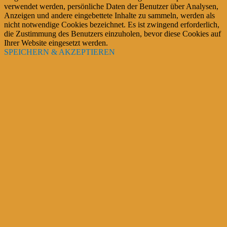
verwendet werden, persönliche Daten der Benutzer über Analysen,
Anzeigen und andere eingebettete Inhalte zu sammeln, werden als
nicht notwendige Cookies bezeichnet. Es ist zwingend erforderlich,
die Zustimmung des Benutzers einzuholen, bevor diese Cookies auf
Ihrer Website eingesetzt werden.
SPEICHERN & AKZEPTIEREN
Stromkosten reduzieren
Erst vergleichen - dann wechseln und 100e EURO sparen?
Hohe monatliche Vorauszahlungen sind unangenehm
Eine Jahres-Abrechnung mit weiterer Nachzahlung sehr schlimm
>> Das muß nicht sein <<
komm aus den Puschen und mach einen Vergleich