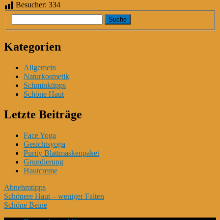
Besucher:
334
Kategorien
Allgemein
Naturkosmetik
Schminktipps
Schöne Haut
Letzte Beiträge
Face Yoga
Gesichtsyoga
Purity Blattmaskenpaket
Grundierung
Hautcreme
Abnehmtipps
Schönere Haut – weniger Falten
Schöne Beine