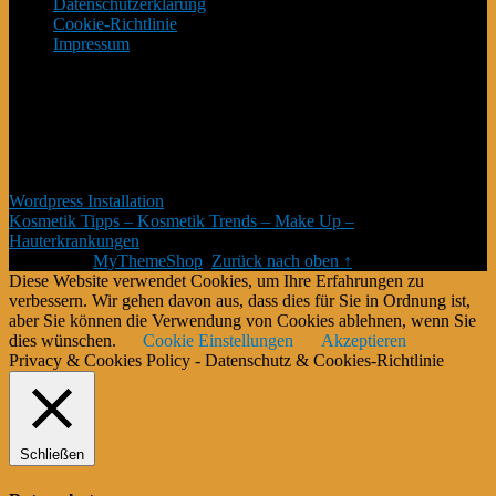
Datenschutzerklärung
Cookie-Richtlinie
Impressum
*Affiliate Programm – Norbert Kuckling ist Teilnehmer des
Amazon-Partnerprogramm – und weiterer Partner – welche zur
Bereitstellung eines Mediums für Webseiten konzipiert wurde,
mittels dessen durch die Platzierung von Partner-Links zu
Amazon.de Entgelte verdient werden können. # Die Produkte
verteuern sich damit nicht #
Wordpress Installation
Kosmetik Tipps – Kosmetik Trends – Make Up –
Hauterkrankungen
Copyright © 2026.
Theme von
MyThemeShop
.
Zurück nach oben ↑
Diese Website verwendet Cookies, um Ihre Erfahrungen zu
verbessern. Wir gehen davon aus, dass dies für Sie in Ordnung ist,
aber Sie können die Verwendung von Cookies ablehnen, wenn Sie
dies wünschen.
Cookie Einstellungen
Akzeptieren
Privacy & Cookies Policy - Datenschutz & Cookies-Richtlinie
Schließen