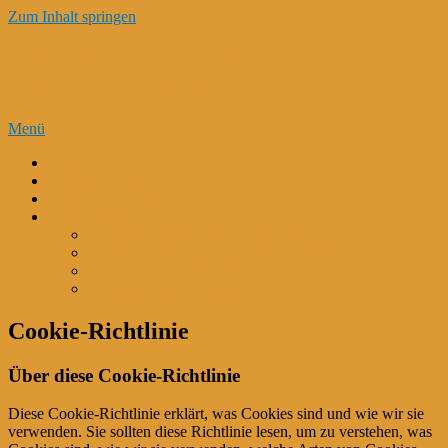
Zum Inhalt springen
Kosmetik Tipps – Kosmetik Trends –
Make Up – Hauterkrankungen
Menü
K-Beauty
Perfekte Gesichtspflege
Kokosmilch-Kokosöl
Kosmetik Bestseller*
M. Asam Magic Finish Make Up*
Gesichtsserum mit Schneckenschleim und Hyaluron*
Beurer FC 45 Gesichtsbürste*
Kurkuma Gesichtsmaske*
Cookie-Richtlinie
Über diese Cookie-Richtlinie
Diese Cookie-Richtlinie erklärt, was Cookies sind und wie wir sie
verwenden. Sie sollten diese Richtlinie lesen, um zu verstehen, was