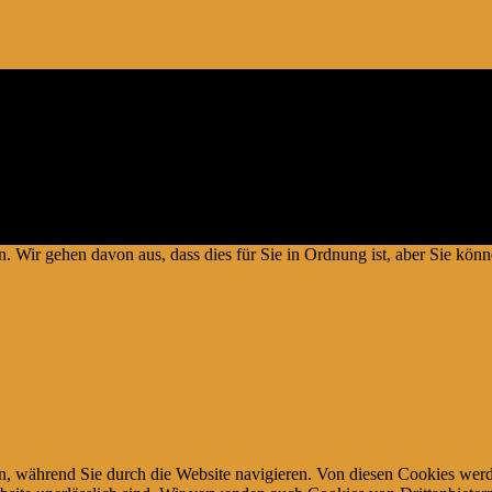
artnerprogramm – und weiterer Partner – welche zur Bereitstellung ein
 können. # Die Produkte verteuern sich damit nicht #
Copyright © 2026.
. Wir gehen davon aus, dass dies für Sie in Ordnung ist, aber Sie k
, während Sie durch die Website navigieren. Von diesen Cookies werd