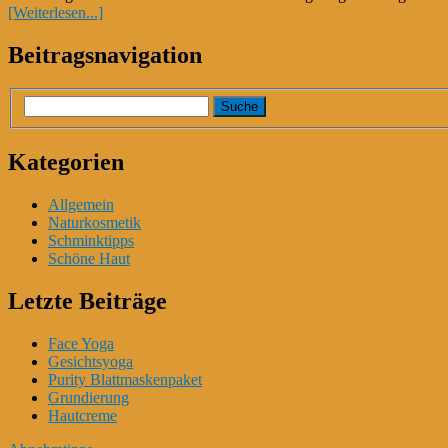
[Weiterlesen...]
Beitragsnavigation
Kategorien
Allgemein
Naturkosmetik
Schminktipps
Schöne Haut
Letzte Beiträge
Face Yoga
Gesichtsyoga
Purity Blattmaskenpaket
Grundierung
Hautcreme