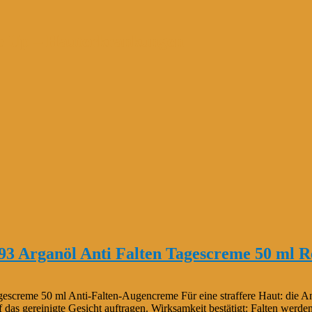
e Up – Hauterkrankungen
93 Arganöl Anti Falten Tagescreme 50 ml R
screme 50 ml Anti-Falten-Augencreme Für eine straffere Haut: die An
 das gereinigte Gesicht auftragen. Wirksamkeit bestätigt: Falten werden