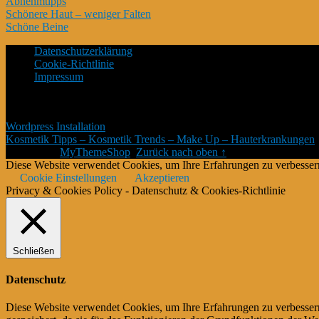
Abnehmtipps
Schönere Haut – weniger Falten
Schöne Beine
Datenschutzerklärung
Cookie-Richtlinie
Impressum
*Affiliate Programm – Norbert Kuckling ist Teilnehmer des Amazon-P
Platzierung von Partner-Links zu Amazon.de Entgelte verdient werden
Wordpress Installation
Kosmetik Tipps – Kosmetik Trends – Make Up – Hauterkrankungen
Theme von
MyThemeShop
.
Zurück nach oben ↑
Diese Website verwendet Cookies, um Ihre Erfahrungen zu verbessern
Cookie Einstellungen
Akzeptieren
Privacy & Cookies Policy - Datenschutz & Cookies-Richtlinie
Schließen
Datenschutz
Diese Website verwendet Cookies, um Ihre Erfahrungen zu verbessern