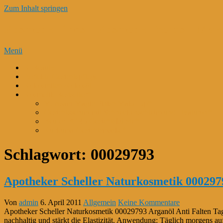
Zum Inhalt springen
Kosmetik Tipps – Kosmetik Trends – Mak
Menü
K-Beauty
Perfekte Gesichtspflege
Kokosmilch-Kokosöl
Kosmetik Bestseller*
M. Asam Magic Finish Make Up*
Gesichtsserum mit Schneckenschleim und Hyaluron*
Beurer FC 45 Gesichtsbürste*
Kurkuma Gesichtsmaske*
Schlagwort:
00029793
Apotheker Scheller Naturkosmetik 000297
Von
admin
6. April 2011
Allgemein
Keine Kommentare
Apotheker Scheller Naturkosmetik 00029793 Arganöl Anti Falten Tage
nachhaltig und stärkt die Elastizität. Anwendung: Täglich morgens auf