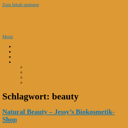
Zum Inhalt springen
Kosmetik Tipps – Kosmetik Trends –
Make Up – Hauterkrankungen
Menü
K-Beauty
Perfekte Gesichtspflege
Kokosmilch-Kokosöl
Kosmetik Bestseller*
M. Asam Magic Finish Make Up*
Gesichtsserum mit Schneckenschleim und Hyaluron*
Beurer FC 45 Gesichtsbürste*
Kurkuma Gesichtsmaske*
Schlagwort:
beauty
Natural Beauty – Jessy’s Biokosmetik-
Shop