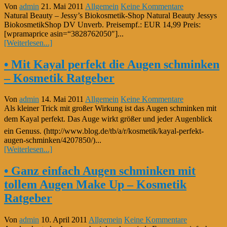
Von
admin
21. Mai 2011
Allgemein
Keine Kommentare
Natural Beauty – Jessy’s Biokosmetik-Shop Natural Beauty Jessys
BiokosmetikShop DV Unverb. Preisempf.: EUR 14,99 Preis:
[wpramaprice asin=“3828762050″]...
[Weiterlesen...]
• Mit Kayal perfekt die Augen schminken
– Kosmetik Ratgeber
Von
admin
14. Mai 2011
Allgemein
Keine Kommentare
Als kleiner Trick mit großer Wirkung ist das Augen schminken mit
dem Kayal perfekt. Das Auge wirkt größer und jeder Augenblick
ein Genuss. (http://www.blog.de/tb/a/r/kosmetik/kayal-perfekt-
augen-schminken/4207850/)...
[Weiterlesen...]
• Ganz einfach Augen schminken mit
tollem Augen Make Up – Kosmetik
Ratgeber
Von
admin
10. April 2011
Allgemein
Keine Kommentare