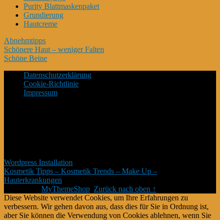
Purity Blattmaskenpaket
Grundierung
Hautcreme
Abnehmtipps
Schönere Haut – weniger Falten
Schöne Beine
Datenschutzerklärung
Cookie-Richtlinie
Impressum
*Affiliate Programm – Norbert Kuckling ist Teilnehmer des
Amazon-Partnerprogramm – und weiterer Partner – welche zur
Bereitstellung eines Mediums für Webseiten konzipiert wurde,
mittels dessen durch die Platzierung von Partner-Links zu
Amazon.de Entgelte verdient werden können. # Die Produkte
verteuern sich damit nicht #
Wordpress Installation
Kosmetik Tipps – Kosmetik Trends – Make Up –
Hauterkrankungen
Copyright © 2026.
Theme von
MyThemeShop
.
Zurück nach oben ↑
Diese Website verwendet Cookies, um Ihre Erfahrungen zu
verbessern. Wir gehen davon aus, dass dies für Sie in Ordnung ist,
aber Sie können die Verwendung von Cookies ablehnen, wenn Sie