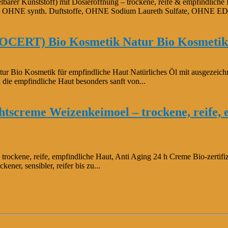
barer Kunststoff) mit Dosieröffnung – trockene, reife & empfindliche H
fe), OHNE synth. Duftstoffe, OHNE Sodium Laureth Sulfate, OHNE ED
COCERT) Bio Kosmetik Natur Bio Kosmetik 
Bio Kosmetik für empfindliche Haut Natürliches Öl mit ausgezeichne
 die empfindliche Haut besonders sanft von...
htscreme Weizenkeimoel – trockene, reife,
rockene, reife, empfindliche Haut, Anti Aging 24 h Creme Bio-zertifiz
ener, sensibler, reifer bis zu...