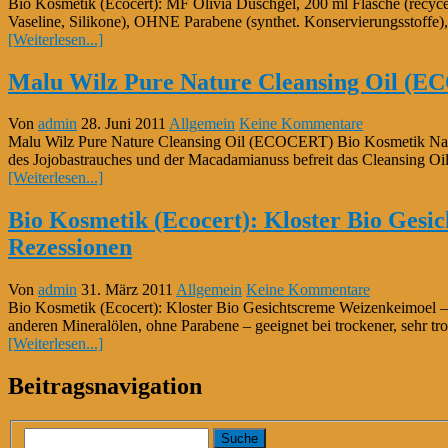
Bio Kosmetik (Ecocert): MF Olivia Duschgel, 200 ml Flasche (recycel
Vaseline, Silikone), OHNE Parabene (synthet. Konservierungsstof
[Weiterlesen...]
Malu Wilz Pure Nature Cleansing Oil (E
Von
admin
28. Juni 2011
Allgemein
Keine Kommentare
Malu Wilz Pure Nature Cleansing Oil (ECOCERT) Bio Kosmetik Natur 
des Jojobastrauches und der Macadamianuss befreit das Cleansing Oil
[Weiterlesen...]
Bio Kosmetik (Ecocert): Kloster Bio Gesic
Rezessionen
Von
admin
31. März 2011
Allgemein
Keine Kommentare
Bio Kosmetik (Ecocert): Kloster Bio Gesichtscreme Weizenkeimoel – t
anderen Mineralölen, ohne Parabene – geeignet bei trockener, sehr trock
[Weiterlesen...]
Beitragsnavigation