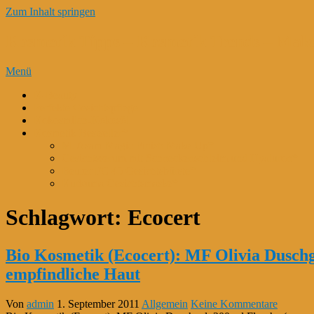
Zum Inhalt springen
Kosmetik Tipps – Kosmetik Trends – Mak
Menü
K-Beauty
Perfekte Gesichtspflege
Kokosmilch-Kokosöl
Kosmetik Bestseller*
M. Asam Magic Finish Make Up*
Gesichtsserum mit Schneckenschleim und Hyaluron*
Beurer FC 45 Gesichtsbürste*
Kurkuma Gesichtsmaske*
Schlagwort:
Ecocert
Bio Kosmetik (Ecocert): MF Olivia Duschge
empfindliche Haut
Von
admin
1. September 2011
Allgemein
Keine Kommentare