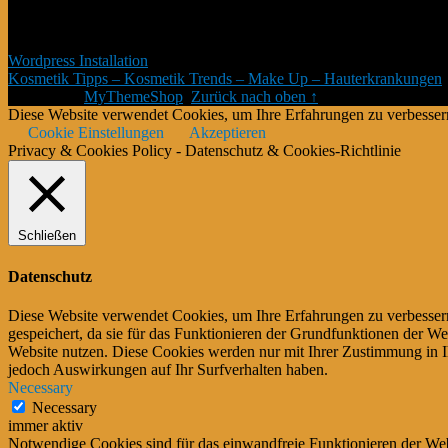
*Affiliate Programm – Norbert Kuckling ist Teilnehmer des Amazon-P
Platzierung von Partner-Links zu Amazon.de Entgelte verdient werden
Wordpress Installation
Kosmetik Tipps – Kosmetik Trends – Make Up – Hauterkrankungen
Theme von
MyThemeShop
.
Zurück nach oben ↑
Diese Website verwendet Cookies, um Ihre Erfahrungen zu verbessern
Cookie Einstellungen
Akzeptieren
Privacy & Cookies Policy - Datenschutz & Cookies-Richtlinie
Schließen
Datenschutz
Diese Website verwendet Cookies, um Ihre Erfahrungen zu verbessern
gespeichert, da sie für das Funktionieren der Grundfunktionen der We
Website nutzen. Diese Cookies werden nur mit Ihrer Zustimmung in I
jedoch Auswirkungen auf Ihr Surfverhalten haben.
Necessary
Necessary
immer aktiv
Notwendige Cookies sind für das einwandfreie Funktionieren der Web