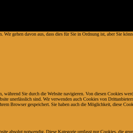
artnerprogramm – und weiterer Partner – welche zur Bereitstellung ein
 können. # Die Produkte verteuern sich damit nicht #
Copyright © 2026.
. Wir gehen davon aus, dass dies für Sie in Ordnung ist, aber Sie k
, während Sie durch die Website navigieren. Von diesen Cookies werd
bsite unerlässlich sind. Wir verwenden auch Cookies von Drittanbietern,
hrem Browser gespeichert. Sie haben auch die Möglichkeit, diese Cook
site absolut notwendig. Diese Kategorie umfasst nur Cookies, die gru