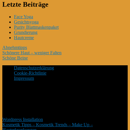
Letzte Beiträge
Face Yoga
Gesichtsyoga
Purity Blattmaskenpaket
Grundierung
Hautcreme
Abnehmtipps
Schönere Haut – weniger Falten
Schöne Beine
Datenschutzerklärung
Cookie-Richtlinie
Impressum
*Affiliate Programm – Norbert Kuckling ist Teilnehmer des
Amazon-Partnerprogramm – und weiterer Partner – welche zur
Bereitstellung eines Mediums für Webseiten konzipiert wurde,
mittels dessen durch die Platzierung von Partner-Links zu
Amazon.de Entgelte verdient werden können. # Die Produkte
verteuern sich damit nicht #
Wordpress Installation
Kosmetik Tipps – Kosmetik Trends – Make Up –
Hauterkrankungen
Copyright © 2026.