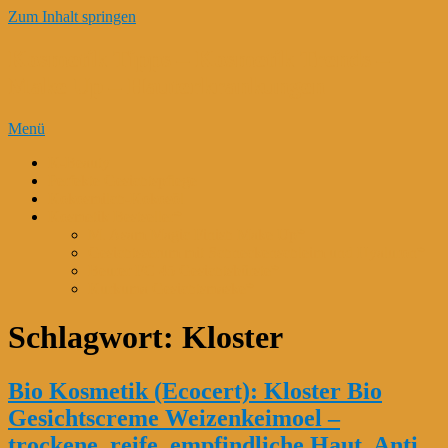
Zum Inhalt springen
Kosmetik Tipps – Kosmetik Trends –
Make Up – Hauterkrankungen
Menü
K-Beauty
Perfekte Gesichtspflege
Kokosmilch-Kokosöl
Kosmetik Bestseller*
M. Asam Magic Finish Make Up*
Gesichtsserum mit Schneckenschleim und Hyaluron*
Beurer FC 45 Gesichtsbürste*
Kurkuma Gesichtsmaske*
Schlagwort:
Kloster
Bio Kosmetik (Ecocert): Kloster Bio
Gesichtscreme Weizenkeimoel –
trockene, reife, empfindliche Haut, Anti