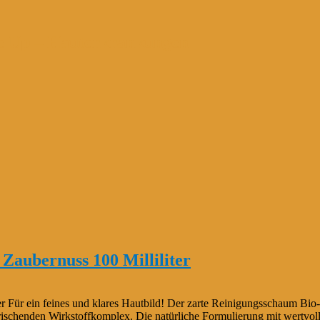
e Up – Hauterkrankungen
bernuss 100 Milliliter
ein feines und klares Hautbild! Der zarte Reinigungsschaum Bio-M
ischenden Wirkstoffkomplex. Die natürliche Formulierung mit wertvoll