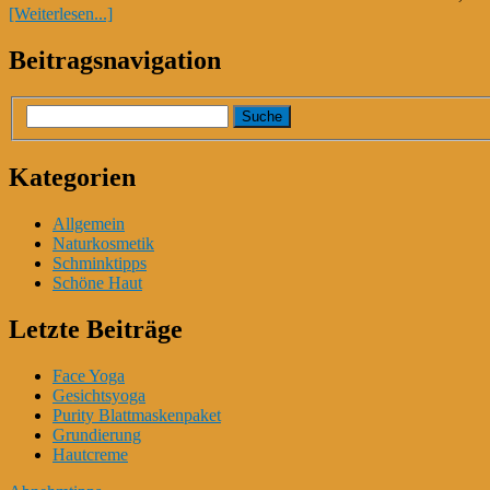
[Weiterlesen...]
Beitragsnavigation
Kategorien
Allgemein
Naturkosmetik
Schminktipps
Schöne Haut
Letzte Beiträge
Face Yoga
Gesichtsyoga
Purity Blattmaskenpaket
Grundierung
Hautcreme