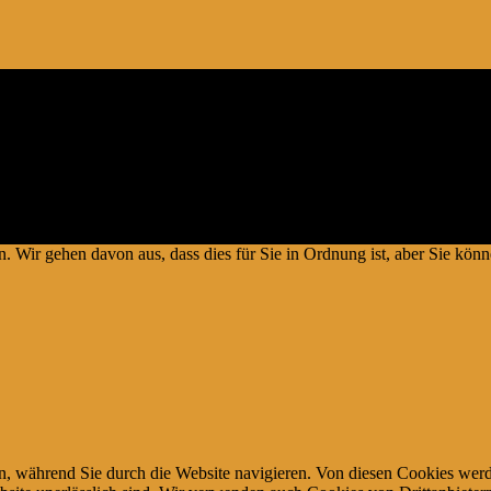
artnerprogramm – und weiterer Partner – welche zur Bereitstellung ein
 können. # Die Produkte verteuern sich damit nicht #
Copyright © 2026.
. Wir gehen davon aus, dass dies für Sie in Ordnung ist, aber Sie k
, während Sie durch die Website navigieren. Von diesen Cookies werd