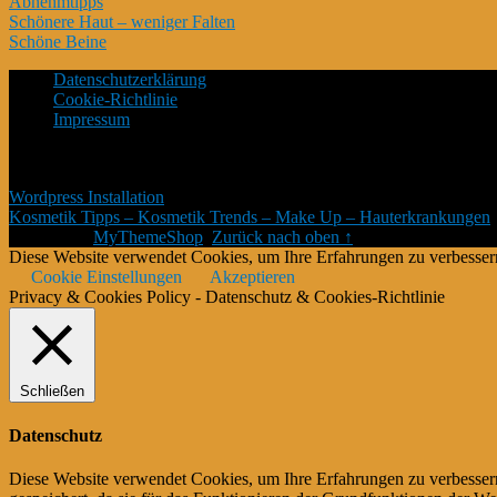
Abnehmtipps
Schönere Haut – weniger Falten
Schöne Beine
Datenschutzerklärung
Cookie-Richtlinie
Impressum
*Affiliate Programm – Norbert Kuckling ist Teilnehmer des Amazon-P
Platzierung von Partner-Links zu Amazon.de Entgelte verdient werden
Wordpress Installation
Kosmetik Tipps – Kosmetik Trends – Make Up – Hauterkrankungen
Theme von
MyThemeShop
.
Zurück nach oben ↑
Diese Website verwendet Cookies, um Ihre Erfahrungen zu verbessern
Cookie Einstellungen
Akzeptieren
Privacy & Cookies Policy - Datenschutz & Cookies-Richtlinie
Schließen
Datenschutz
Diese Website verwendet Cookies, um Ihre Erfahrungen zu verbessern