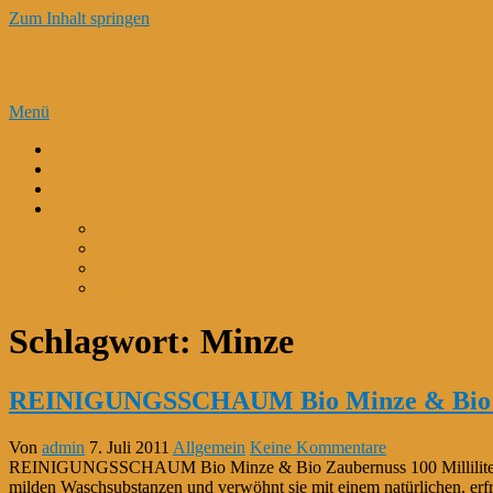
Zum Inhalt springen
Kosmetik Tipps – Kosmetik Trends – Mak
Menü
K-Beauty
Perfekte Gesichtspflege
Kokosmilch-Kokosöl
Kosmetik Bestseller*
M. Asam Magic Finish Make Up*
Gesichtsserum mit Schneckenschleim und Hyaluron*
Beurer FC 45 Gesichtsbürste*
Kurkuma Gesichtsmaske*
Schlagwort:
Minze
REINIGUNGSSCHAUM Bio Minze & Bio Zau
Von
admin
7. Juli 2011
Allgemein
Keine Kommentare
REINIGUNGSSCHAUM Bio Minze & Bio Zaubernuss 100 Milliliter Für 
milden Waschsubstanzen und verwöhnt sie mit einem natürlichen, erfr