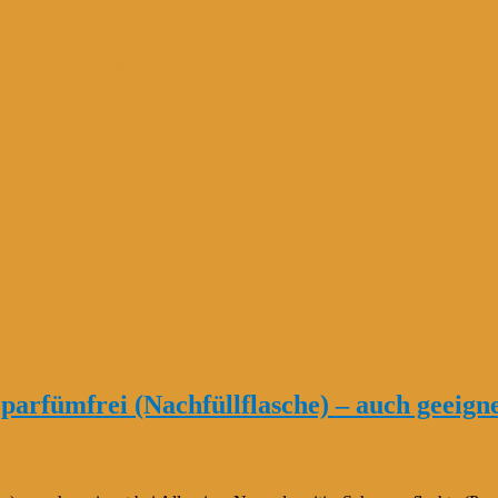
e Up – Hauterkrankungen
 parfümfrei (Nachfüllflasche) – auch geeign