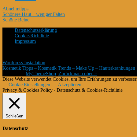
Abnehmtipps
Schönere Haut – weniger Falten
Schöne Beine
Datenschutzerklärung
Cookie-Richtlinie
Impressum
*Affiliate Programm – Norbert Kuckling ist Teilnehmer des Amazon-P
Platzierung von Partner-Links zu Amazon.de Entgelte verdient werden
Wordpress Installation
Kosmetik Tipps – Kosmetik Trends – Make Up – Hauterkrankungen
Theme von
MyThemeShop
.
Zurück nach oben ↑
Diese Website verwendet Cookies, um Ihre Erfahrungen zu verbessern
Cookie Einstellungen
Akzeptieren
Privacy & Cookies Policy - Datenschutz & Cookies-Richtlinie
Schließen
Datenschutz