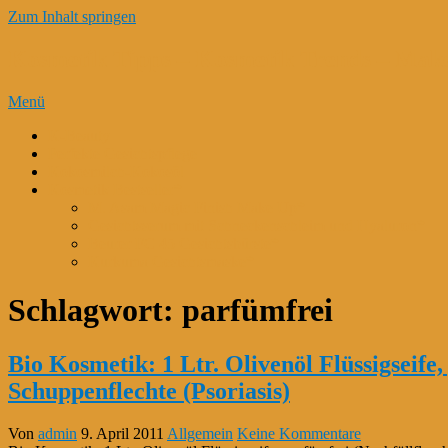
Zum Inhalt springen
Kosmetik Tipps – Kosmetik Trends – Mak
Menü
K-Beauty
Perfekte Gesichtspflege
Kokosmilch-Kokosöl
Kosmetik Bestseller*
M. Asam Magic Finish Make Up*
Gesichtsserum mit Schneckenschleim und Hyaluron*
Beurer FC 45 Gesichtsbürste*
Kurkuma Gesichtsmaske*
Schlagwort:
parfümfrei
Bio Kosmetik: 1 Ltr. Olivenöl Flüssigseife,
Schuppenflechte (Psoriasis)
Von
admin
9. April 2011
Allgemein
Keine Kommentare