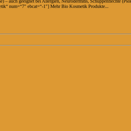
asche) – auch geeignet bei Allergien, Neurodermitis, Schuppenflechte 
ik“ num=“7″ ebcat=“-1″] Mehr Bio Kosmetik Produkte...