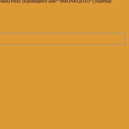
(Psoriasis) Preis: [wpramaprice asin=“B003NKQD1O“] [wprebay