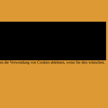
es Mediums für Webseiten konzipiert wurde, mittels dessen durch die
önnen die Verwendung von Cookies ablehnen, wenn Sie dies wünschen.