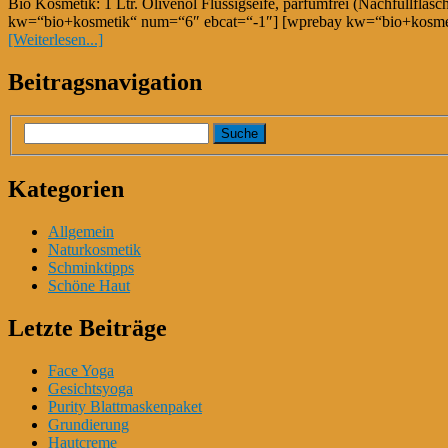
Bio Kosmetik: 1 Ltr. Olivenöl Flüssigseife, parfümfrei (Nachfüllfl
kw=“bio+kosmetik“ num=“6″ ebcat=“-1″] [wprebay kw=“bio+kosmet
[Weiterlesen...]
Beitragsnavigation
Kategorien
Allgemein
Naturkosmetik
Schminktipps
Schöne Haut
Letzte Beiträge
Face Yoga
Gesichtsyoga
Purity Blattmaskenpaket
Grundierung
Hautcreme