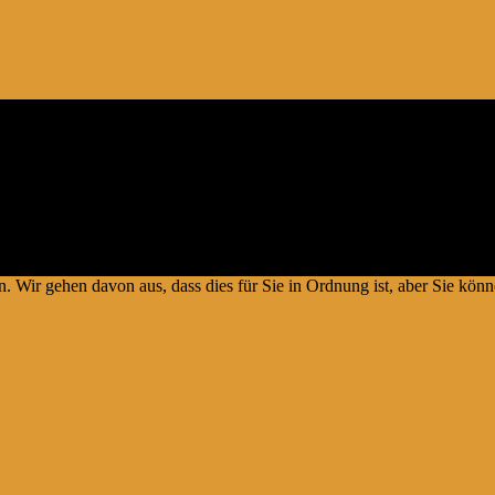
artnerprogramm – und weiterer Partner – welche zur Bereitstellung ein
 können. # Die Produkte verteuern sich damit nicht #
Copyright © 2026.
. Wir gehen davon aus, dass dies für Sie in Ordnung ist, aber Sie k