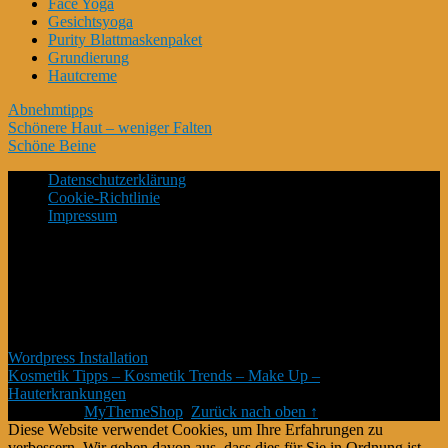
Face Yoga
Gesichtsyoga
Purity Blattmaskenpaket
Grundierung
Hautcreme
Abnehmtipps
Schönere Haut – weniger Falten
Schöne Beine
Datenschutzerklärung
Cookie-Richtlinie
Impressum
*Affiliate Programm – Norbert Kuckling ist Teilnehmer des
Amazon-Partnerprogramm – und weiterer Partner – welche zur
Bereitstellung eines Mediums für Webseiten konzipiert wurde,
mittels dessen durch die Platzierung von Partner-Links zu
Amazon.de Entgelte verdient werden können. # Die Produkte
verteuern sich damit nicht #
Wordpress Installation
Kosmetik Tipps – Kosmetik Trends – Make Up –
Hauterkrankungen
Copyright © 2026.
Theme von
MyThemeShop
.
Zurück nach oben ↑
Diese Website verwendet Cookies, um Ihre Erfahrungen zu
verbessern. Wir gehen davon aus, dass dies für Sie in Ordnung ist,