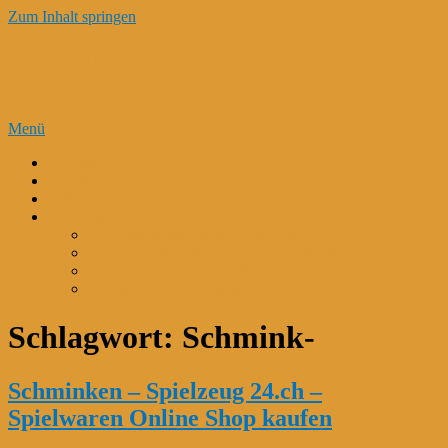
Zum Inhalt springen
Kosmetik Tipps – Kosmetik Trends –
Make Up – Hauterkrankungen
Menü
K-Beauty
Perfekte Gesichtspflege
Kokosmilch-Kokosöl
Kosmetik Bestseller*
M. Asam Magic Finish Make Up*
Gesichtsserum mit Schneckenschleim und Hyaluron*
Beurer FC 45 Gesichtsbürste*
Kurkuma Gesichtsmaske*
Schlagwort:
Schmink-
Schminken – Spielzeug 24.ch –
Spielwaren Online Shop kaufen