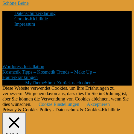
Schöne Beine
Datenschutzerklärung
Cookie-Richtlinie
Impressum
*Affiliate Programm – Norbert Kuckling ist Teilnehmer des
Amazon-Partnerprogramm – und weiterer Partner – welche zur
Bereitstellung eines Mediums für Webseiten konzipiert wurde,
mittels dessen durch die Platzierung von Partner-Links zu
Amazon.de Entgelte verdient werden können. # Die Produkte
verteuern sich damit nicht #
Wordpress Installation
Kosmetik Tipps – Kosmetik Trends – Make Up –
Hauterkrankungen
Copyright © 2026.
Theme von
MyThemeShop
.
Zurück nach oben ↑
Diese Website verwendet Cookies, um Ihre Erfahrungen zu
verbessern. Wir gehen davon aus, dass dies für Sie in Ordnung ist,
aber Sie können die Verwendung von Cookies ablehnen, wenn Sie
dies wünschen.
Cookie Einstellungen
Akzeptieren
Privacy & Cookies Policy - Datenschutz & Cookies-Richtlinie