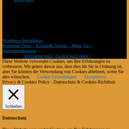
*Affiliate Programm – Norbert Kuckling ist Teilnehmer des
Amazon-Partnerprogramm – und weiterer Partner – welche zur
Bereitstellung eines Mediums für Webseiten konzipiert wurde,
mittels dessen durch die Platzierung von Partner-Links zu
Amazon.de Entgelte verdient werden können. # Die Produkte
verteuern sich damit nicht #
Wordpress Installation
Kosmetik Tipps – Kosmetik Trends – Make Up –
Hauterkrankungen
Copyright © 2026.
Theme von
MyThemeShop
.
Zurück nach oben ↑
Diese Website verwendet Cookies, um Ihre Erfahrungen zu
verbessern. Wir gehen davon aus, dass dies für Sie in Ordnung ist,
aber Sie können die Verwendung von Cookies ablehnen, wenn Sie
dies wünschen.
Cookie Einstellungen
Akzeptieren
Privacy & Cookies Policy - Datenschutz & Cookies-Richtlinie
Schließen
Datenschutz