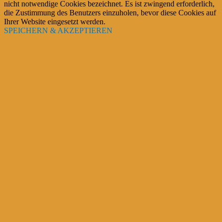
nicht notwendige Cookies bezeichnet. Es ist zwingend erforderlich,
die Zustimmung des Benutzers einzuholen, bevor diese Cookies auf
Ihrer Website eingesetzt werden.
SPEICHERN & AKZEPTIEREN
Stromkosten reduzieren
Erst vergleichen - dann wechseln und 100e EURO sparen?
Hohe monatliche Vorauszahlungen sind unangenehm
Eine Jahres-Abrechnung mit weiterer Nachzahlung sehr schlimm
>> Das muß nicht sein <<
komm aus den Puschen und mach einen Vergleich