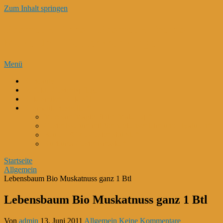
Zum Inhalt springen
Kosmetik Tipps – Kosmetik Trends –
Make Up – Hauterkrankungen
Menü
K-Beauty
Perfekte Gesichtspflege
Kokosmilch-Kokosöl
Kosmetik Bestseller*
M. Asam Magic Finish Make Up*
Gesichtsserum mit Schneckenschleim und Hyaluron*
Beurer FC 45 Gesichtsbürste*
Kurkuma Gesichtsmaske*
Startseite
Allgemein
Lebensbaum Bio Muskatnuss ganz 1 Btl
Lebensbaum Bio Muskatnuss ganz 1 Btl
Von
admin
13. Juni 2011
Allgemein
Keine Kommentare